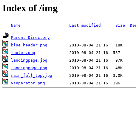
Index of /img
Name
Last modified
Size
De
Parent Directory
blue_header.png
footer.png
landingpage.jpg
landingpage.png
main_full_top.jpg
vseparator.png